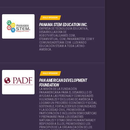
GOLD SPONSOR
PANAMA STEM EDUCATION INC.
EMPRESA DE TECNOLOGÍA EDUCATIVA,
DESARROLLADORA DE
ROBOTVIRTUALGAMES.COM,
STEAMVIRTUAL.COM, PANAMASTEM.COM Y
COMUNIDADSTEAM.COM. LLEVANDO
EDUCACIÓN STEAM A TODA LATINO-
AMERICA.
GOLD SPONSOR
PAN AMERICAN DEVELOPMENT
FOUNDATION
LA MISIÓN DE LA FUNDACIÓN
PANAMERICANA PARA EL DESARROLLO ES
AYUDAR A LAS PERSONAS Y COMUNIDADES
VULNERABLES Y EXCLUIDAS DE AMÉRICA A
LOGRAR UN PROGRESO ECONÓMICO Y SOCIAL
SOSTENIBLE, FORTALECER SUS COMUNIDADES
Y LA SOCIEDAD CIVIL, PROMOVER LA
PARTICIPACIÓN E INCLUSIÓN DEMOCRÁTICAS
Y PREPARARSE PARA LOS DESASTRES
NATURALES Y OTRAS CRISIS HUMANITARIAS Y
RESPONDER A ELLOS, PROMOVIENDO LOS
PRINCIPIOS DE LA ORGANIZACIÓN DE LOS