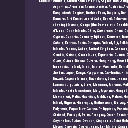
Location:
Andorra, United Arab Emirates, Afghanistan, Antig
Argentina, American Samoa, Austria, Australia, Ar
Bangladesh, Belgium, Burkina Faso, Bulgaria, Bahra
Bonaire, Sint Eustatius and Saba, Brazil, Bahamas
(Keeling) Islands, Congo (the Democratic Republi
d'Ivoire, Cook Islands, Chile, Cameroon, China, 
Cyprus, Czechia, Germany, Djibouti, Denmark, Dom
Sahara, Eritrea, Spain, Ethiopia, Finland, Fiji, Fa
Islands, France, Gabon, United Kingdom, Grenada,
Gambia, Guinea, Guadeloupe, Equatorial Guinea, 
Guam, Guinea-Bissau, Guyana, Hong Kong, Heard Is
Indonesia, Ireland, Israel, Isle of Man, India, Briti
Jordan, Japan, Kenya, Kyrgyzstan, Cambodia, Kirib
Kuwait, Cayman Islands, Kazakhstan, Laos, Lebanon,
Luxembourg, Latvia, Libya, Morocco, Monaco, Mol
Islands, North Macedonia, Mali, Myanmar, Mongolia
Montserrat, Malta, Mauritius, Maldives, Malawi, 
Island, Nigeria, Nicaragua, Netherlands, Norway,
Polynesia, Papua New Guinea, Philippines, Pakistan
State of, Portugal, Palau, Paraguay, Qatar, Réunio
Seychelles, Sudan, Sweden, Singapore, Saint Hele
Mayen, Slovakia, Sierra Leone, San Marino, Seneg