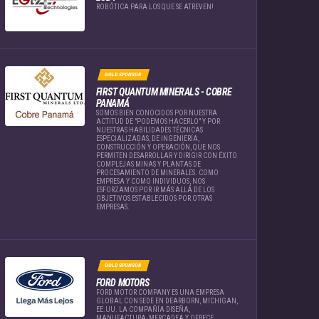
ROBÓTICA PARA LOS QUE SE ATREVEN!
GOLD SPONSOR
FIRST QUANTUM MINERALS - COBRE
PANAMÁ
SOMOS BIEN CONOCIDOS POR NUESTRA
ACTITUD DE "PODEMOS HACERLO" Y POR
NUESTRAS HABILIDADES TÉCNICAS
ESPECIALIZADAS, DE INGENIERÍA,
CONSTRUCCIÓN Y OPERACIÓN, QUE NOS
PERMITEN DESARROLLAR Y DIRIGIR CON ÉXITO
COMPLEJAS MINAS Y PLANTAS DE
PROCESAMIENTO DE MINERALES. COMO
EMPRESA Y COMO INDIVIDUOS, NOS
ESFORZAMOS POR IR MÁS ALLÁ DE LOS
OBJETIVOS ESTABLECIDOS POR OTRAS
EMPRESAS.
GOLD SPONSOR
FORD MOTORS
FORD MOTOR COMPANY ES UNA EMPRESA
GLOBAL CON SEDE EN DEARBORN, MICHIGAN,
EE.UU. LA COMPAÑÍA DISEÑA,
MANUFACTURA, MERCADEA Y OFRECE