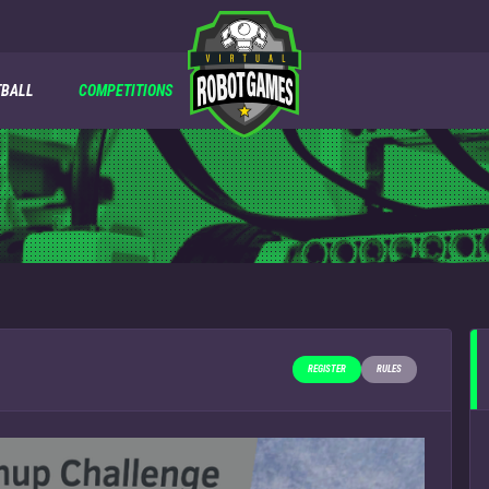
TBALL
COMPETITIONS
REGISTER
RULES