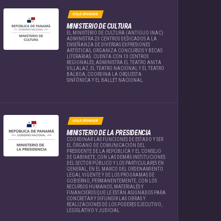
GOLD SPONSOR
MINISTERIO DE CULTURA
EL MINISTERIO DE CULTURA (ANTIGUO INAC)
ADMINISTRA 23 CENTROS DEDICADOS A LA
ENSEÑANZA DE DIVERSAS EXPRESIONES
ARTÍSTICAS, ORGANIZA CONCURSOS Y BECAS
LITERARIAS. CUENTA CON 13 CENTROS
REGIONALES, ADMINISTRA EL TEATRO ANITA
VILLALAZ, EL TEATRO NACIONAL Y EL TEATRO
BALBOA, COORDINA LA ORQUESTA
SINFÓNICA Y EL BALLET NACIONAL.
GOLD SPONSOR
MINISTERIO DE LA PRESIDENCIA
COORDINAR LAS FUNCIONES DE ESTADO Y SER
EL ÓRGANO DE COMUNICACIÓN DEL
PRESIDENTE DE LA REPÚBLICA Y EL CONSEJO
DE GABINETE, CON LAS DEMÁS INSTITUCIONES
DEL SECTOR PÚBLICO Y LOS PARTICULARES EN
GENERAL, EN EL MARCO DEL ORDENAMIENTO
LEGAL VIGENTE Y DE LOS PROGRAMAS DE
GOBIERNO, PERMANENTEMENTE, CON LOS
RECURSOS HUMANOS, MATERIALES Y
FINANCIEROS QUE LE ESTÁN ASIGNADOS PARA
CONCRETAR Y DIFUNDIR LAS OBRAS Y
REALIZACIONES DE LOS PODERES EJECUTIVO,
LEGISLATIVO Y JUDICIAL.