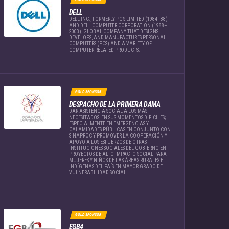
DELL
DELL INC., FORMERLY PC’S LIMITED (1984–88)
AND DELL COMPUTER CORPORATION (1988–
2003), GLOBAL COMPANY THAT DESIGNS,
DEVELOPS, AND MANUFACTURES PERSONAL
COMPUTERS (PCS) AND A VARIETY OF
COMPUTER-RELATED PRODUCTS.
GOLD SPONSOR
DESPACHO DE LA PRIMERA DAMA
DAR ASISTENCIA SOCIAL A LOS MÁS
NECESITADOS, EN SUS MOMENTOS DIFÍCILES;
ESPECIALMENTE EN EMERGENCIAS Y
CALAMIDADES PÚBLICAS EN CONJUNTO CON
SINAPROC Y PROMOVER LA COOPERACIÓN Y
APOYO A LOS ESFUERZOS DE OTRAS
INSTITUCIONES SOCIALES DEL GOBIERNO EN
PROYECTOS DE ALTO IMPACTO SOCIAL PARA
MUJERES Y NIÑOS DE LAS ÁREAS RURALES E
INDÍGENAS DEL PAÍS EN MAYOR GRADO DE
VULNERABILIDAD SOCIAL.
GOLD SPONSOR
EGB4