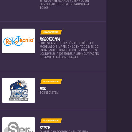
ESTADOS AMERICANOS Y CREANDO UN
HEMISFERIO DE OPORTUNIDADES PARA
TODOS.
GOLD SPONSOR
ROBOTECNIA
SOMOS LA MEJOR OPCIÓN DE ROBÓTICA Y
MODELADO E IMPRESIÓN 3D EN TODO MÉXICO
PARA INSTITUCIONES EDUCATIVAS DE TODOS
LOS NIVELES, PROFESORES, ALUMNOS Y PADRES
DE FAMILIA, ASÍ COMO PARA TÍ
GOLD SPONSOR
RSC
TORNEOS STEM
GOLD SPONSOR
SERTV
PLANIFICAR, PRODUCIR Y EMITIR UNA