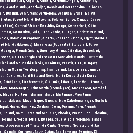
ua and Barbuda, Anguilla, Albania, Armenia, Angola, Antarctica,
uba, Åland Islands, Azerbaijan, Bosnia and Herzegovina, Barbados,
in, Burundi, Benin, Saint Barthélemy, Bermuda, Brunei, Bolivia,
, Bhutan, Bouvet Island, Botswana, Belarus, Belize, Canada, Cocos
c of the), Central African Republic, Congo, Switzerland, Côte
Colombia, Costa Rica, Cuba, Cabo Verde, Curaçao, Christmas Island,
inica, Dominican Republic, Algeria, Ecuador, Estonia, Egypt, Western
lkland Islands (Malvinas), Micronesia (Federated States of), Faroe
 Georgia, French Guiana, Guernsey, Ghana, Gibraltar, Greenland,
Greece, South Georgia and the South Sandwich Islands, Guatemala,
land and McDonald Islands, Honduras, Croatia, Haiti, Hungary,
sh Indian Ocean Territory, Iraq, Iran, Iceland, Italy, Jersey, Jamaica,
ati, Comoros, Saint Kitts and Nevis, North Korea, South Korea,
 Saint Lucia, Liechtenstein, Sri Lanka, Liberia, Lesotho, Lithuania,
dova, Montenegro, Saint Martin (French part), Madagascar, Marshall
, Macao, Northern Mariana Islands, Martinique, Mauritania,
Mexico, Malaysia, Mozambique, Namibia, New Caledonia, Niger, Norfolk
 Nepal, Nauru, Niue, New Zealand, Oman, Panama, Peru, French
, Poland, Saint Pierre and Miquelon, Pitcairn, Puerto Rico, Palestine,
n, Romania, Serbia, Russia, Rwanda, Saudi Arabia, Solomon Islands,
na, Ascension and Tristan da Cunha, Slovenia, Svalbard and Jan
al, Somalia, Suriname, South Sudan, Sao Tome and Principe, El