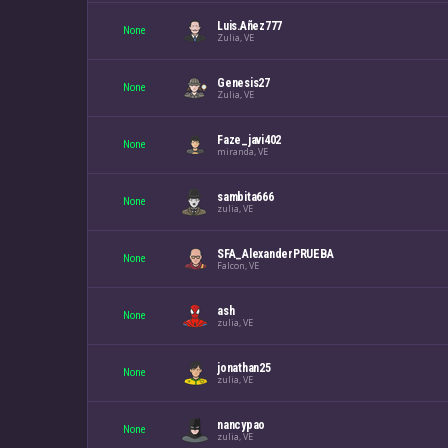
Luis.Añez777
None
Zulia, VE
Genesis27
None
Zulia, VE
Faze_javi402
None
miranda, VE
sambita666
None
zulia, VE
SFA_AlexanderPRUEBA
None
Falcon, VE
ash
None
zulia, VE
jonathan25
None
zulia, VE
nancypao
None
zulia, VE