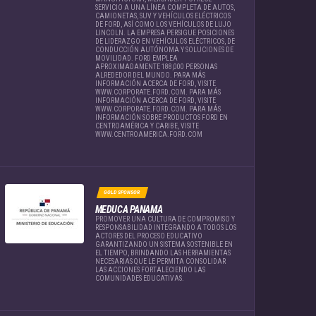
SERVICIO A UNA LÍNEA COMPLETA DE AUTOS,
CAMIONETAS, SUV Y VEHÍCULOS ELÉCTRICOS
DE FORD, ASÍ COMO LOS VEHÍCULOS DE LUJO
LINCOLN. LA EMPRESA PERSIGUE POSICIONES
DE LIDERAZGO EN VEHÍCULOS ELÉCTRICOS, DE
CONDUCCIÓN AUTÓNOMA Y SOLUCIONES DE
MOVILIDAD. FORD EMPLEA
APROXIMADAMENTE 188,000 PERSONAS
ALREDEDOR DEL MUNDO. PARA MÁS
INFORMACIÓN ACERCA DE FORD, VISITE
WWW.CORPORATE.FORD.COM. PARA MÁS
INFORMACIÓN ACERCA DE FORD, VISITE
WWW.CORPORATE.FORD.COM. PARA MÁS
INFORMACIÓN SOBRE PRODUCTOS FORD EN
CENTROAMÉRICA Y CARIBE, VISITE
WWW.CENTROAMERICA.FORD.COM
GOLD SPONSOR
MEDUCA PANAMA
PROMOVER UNA CULTURA DE COMPROMISO Y
RESPONSABILIDAD INTEGRANDO A TODOS LOS
ACTORES DEL PROCESO EDUCATIVO
GARANTIZANDO UN SISTEMA SOSTENIBLE EN
EL TIEMPO, BRINDANDO LAS HERRAMIENTAS
NECESARIAS QUE LE PERMITA CONSOLIDAR
LAS ACCIONES FORTALECIENDO LAS
COMUNIDADES EDUCATIVAS.