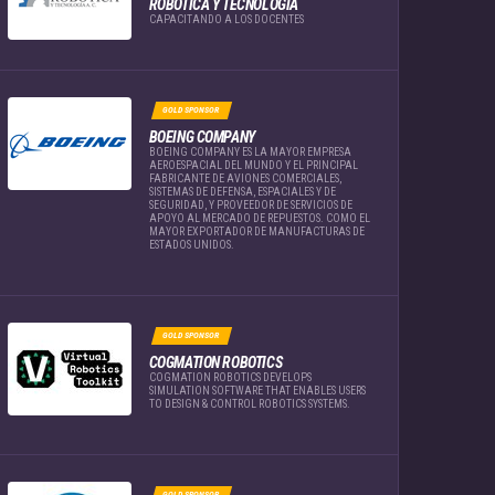
ROBÓTICA Y TECNOLOGÍA
CAPACITANDO A LOS DOCENTES
GOLD SPONSOR
BOEING COMPANY
BOEING COMPANY ES LA MAYOR EMPRESA
AEROESPACIAL DEL MUNDO Y EL PRINCIPAL
FABRICANTE DE AVIONES COMERCIALES,
SISTEMAS DE DEFENSA, ESPACIALES Y DE
SEGURIDAD, Y PROVEEDOR DE SERVICIOS DE
APOYO AL MERCADO DE REPUESTOS. COMO EL
MAYOR EXPORTADOR DE MANUFACTURAS DE
ESTADOS UNIDOS.
GOLD SPONSOR
COGMATION ROBOTICS
COGMATION ROBOTICS DEVELOPS
SIMULATION SOFTWARE THAT ENABLES USERS
TO DESIGN & CONTROL ROBOTICS SYSTEMS.
GOLD SPONSOR