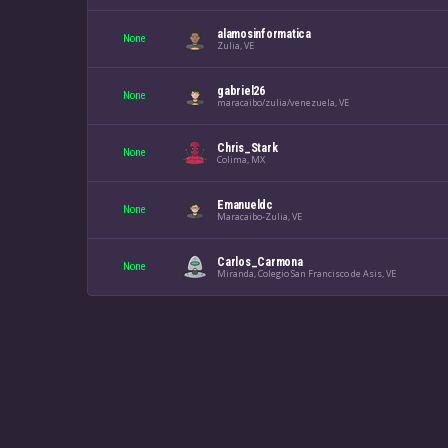
alamosinformatica
None
Zulia, VE
gabriel26
None
maracaibo/zulia/venezuela, VE
Chris_Stark
None
Colima, MX
Emanueldc
None
Maracaibo-Zulia, VE
Carlos_Carmona
None
Miranda, Colegio San Francisco de Asis, VE