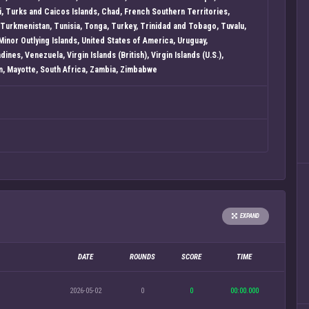
ni, Turks and Caicos Islands, Chad, French Southern Territories,
 Turkmenistan, Tunisia, Tonga, Turkey, Trinidad and Tobago, Tuvalu,
Minor Outlying Islands, United States of America, Uruguay,
nes, Venezuela, Virgin Islands (British), Virgin Islands (U.S.),
n, Mayotte, South Africa, Zambia, Zimbabwe
EXPAND
DATE
ROUNDS
SCORE
TIME
2026-05-02
0
0
00:00.000